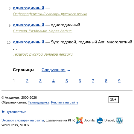
одногодичный
— …
8
Орфографический словарь русского языка
одногодичный
— одногоди/чный …
9
Слитно. Раздельно. Через дефис.
одногодичный
— Syn: годовой, годичный Ant: многолетний
10
…
Тезаурус русской деловой лексики
Страницы
Следующая
→
1
2
3
4
5
6
7
8
9
© Академик, 2000-2026
18+
Обратная связь:
Техподдержка
,
Реклама на сайте
👣 Путешествия
Экспорт словарей на сайты
, сделанные на PHP,
Joomla,
Drupal,
WordPress, MODx.